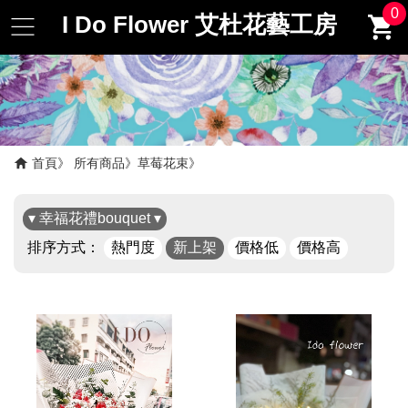
0
I Do Flower 艾杜花藝工房
首頁
所有商品
草莓花束
▾ 幸福花禮bouquet ▾
排序方式：
熱門度
新上架
價格低
價格高