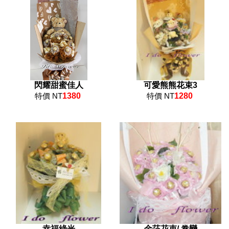
閃耀甜蜜佳人
可愛熊熊花束3
特價 NT
1380
特價 NT
1280
幸福綠光
金莎花束/ 眷戀