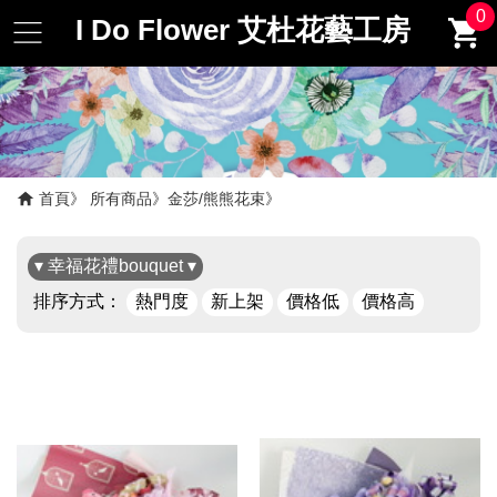
0
I Do Flower 艾杜花藝工房
首頁
所有商品
金莎/熊熊花束
▾ 幸福花禮bouquet ▾
排序方式：
熱門度
新上架
價格低
價格高