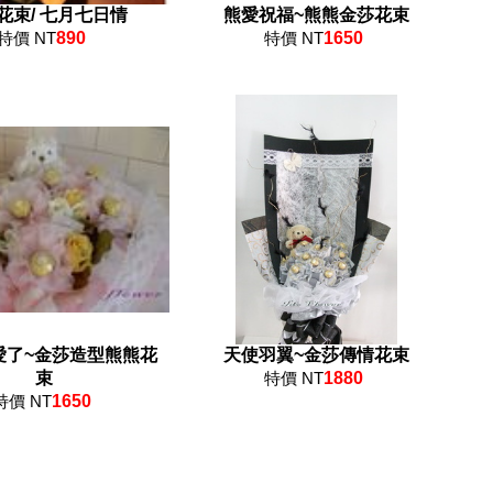
花束/ 七月七日情
熊愛祝福~熊熊金莎花束
特價 NT
890
特價 NT
1650
愛了~金莎造型熊熊花
天使羽翼~金莎傳情花束
束
特價 NT
1880
特價 NT
1650