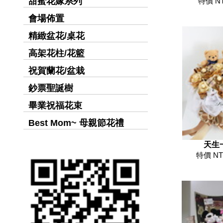
甜蜜花嫁系列
特價 N
會場佈置
精緻盆花/桌花
高架花柱/花籃
祝賀蘭花/盆栽
鈔票聖誕樹
畢業祝福花束
Best Mom~ 母親節花禮
天生
特價 NT