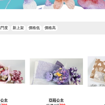
熱門度
新上架
價格低
價格高
莉公主
亞菈公主