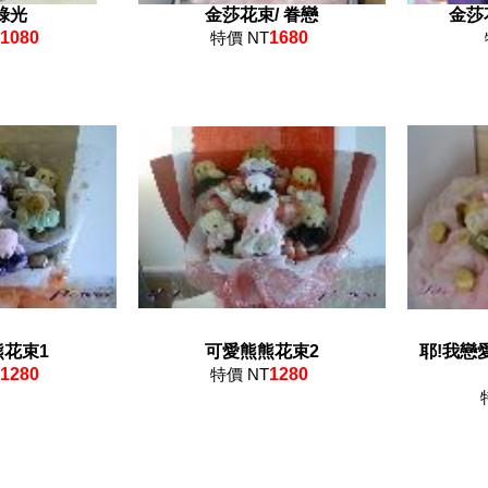
綠光
金莎花束/ 眷戀
金莎
1080
特價 NT
1680
熊花束1
可愛熊熊花束2
耶!我戀
1280
特價 NT
1280