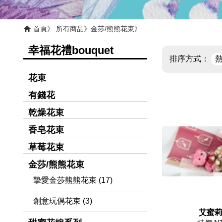
首頁
所有商品
金莎/熊熊花束
幸福花禮bouquet
排序方式：
花束
有錢花
乾燥花束
香皂花束
草莓花束
金莎/熊熊花束
摯愛金莎熊熊花束 (17)
創意玩偶花束 (3)
艾蜜