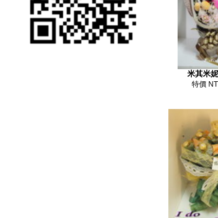
米其米
特價 NT