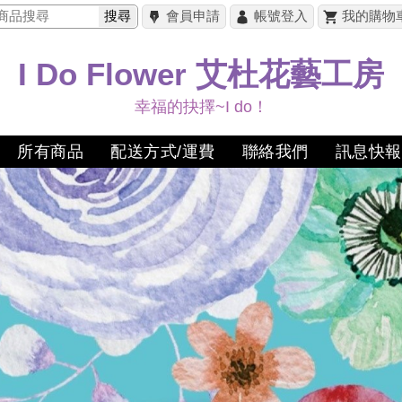
搜尋
會員申請
帳號登入
我的購物
I Do Flower 艾杜花藝工房
幸福的抉擇~I do！
所有商品
配送方式/運費
聯絡我們
訊息快報