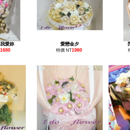
妮我愛妳
愛戀金夕
1680
特價 NT
1980