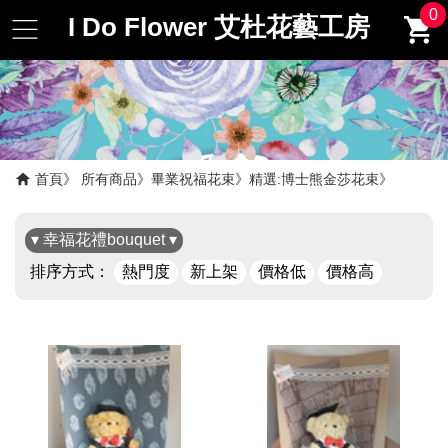
0
I Do Flower 艾杜花藝工房
首頁
所有商品
畢業祝福花束
精選:博士熊金莎花束
▾ 幸福花禮bouquet ▾
排序方式：
熱門度
新上架
價格低
價格高