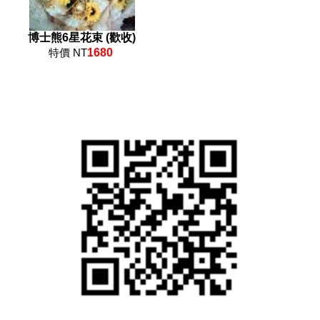
博士熊6星花束 (歡收)
特價 NT
1680