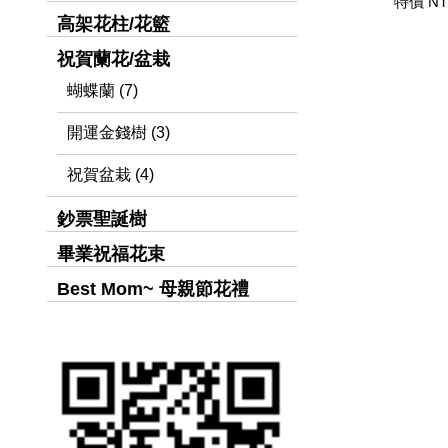
特價 NT
高架花柱/花籃
祝賀蘭花/盆栽
蝴蝶蘭 (7)
開運金錢樹 (3)
祝賀盆栽 (4)
鈔票聖誕樹
畢業祝福花束
Best Mom~ 母親節花禮