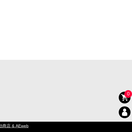
0
動商店 & AEweb