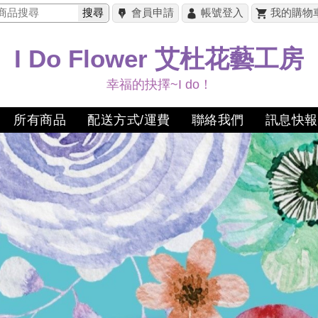
搜尋
會員申請
帳號登入
我的購物
I Do Flower 艾杜花藝工房
幸福的抉擇~I do！
所有商品
配送方式/運費
聯絡我們
訊息快報