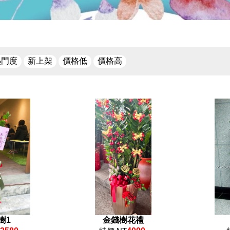
熱門度
新上架
價格低
價格高
樹1
金錢樹花禮