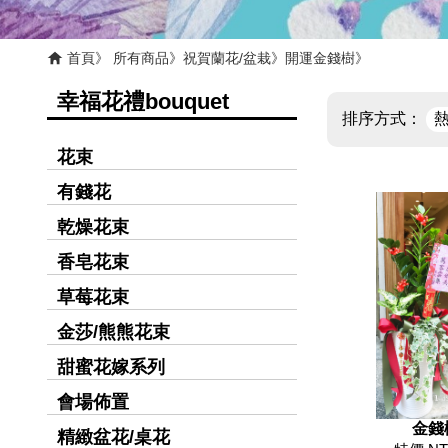
首頁
所有商品
祝賀蘭花/盆栽
開運金錢樹
幸福花禮bouquet
排序方式：
花束
有錢花
乾燥花束
香皂花束
草莓花束
金莎/熊熊花束
甜蜜花嫁系列
會場佈置
金錢
精緻盆花/桌花