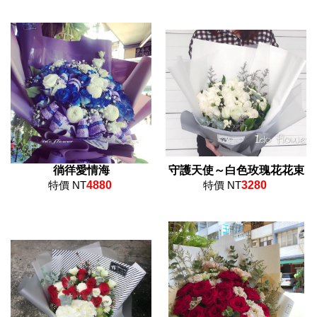
徜徉愛情海
守護天使～白色玫瑰花花束
特價 NT
4880
特價 NT
3280