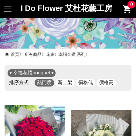
0
I Do Flower 艾杜花藝工房
首頁
所有商品
花束
幸福金鑽 系列
▾ 幸福花禮bouquet ▾
排序方式：
熱門度
新上架
價格低
價格高