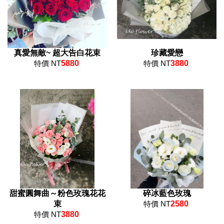
真愛無敵~ 超大告白花束
珍藏愛戀
特價 NT
5880
特價 NT
3880
甜蜜圓舞曲～粉色玫瑰花花
碎冰藍色玫瑰
束
特價 NT
2580
特價 NT
3880