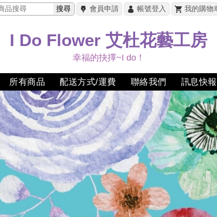
搜尋
會員申請
帳號登入
我的購物
I Do Flower 艾杜花藝工房
幸福的抉擇~I do！
所有商品
配送方式/運費
聯絡我們
訊息快報