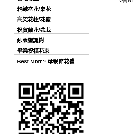
特價 NT
精緻盆花/桌花
高架花柱/花籃
祝賀蘭花/盆栽
鈔票聖誕樹
畢業祝福花束
Best Mom~ 母親節花禮