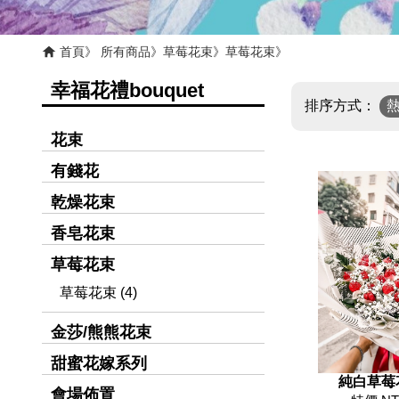
首頁
所有商品
草莓花束
草莓花束
幸福花禮bouquet
排序方式：
花束
有錢花
乾燥花束
香皂花束
草莓花束
草莓花束 (4)
金莎/熊熊花束
甜蜜花嫁系列
純白草莓花
會場佈置