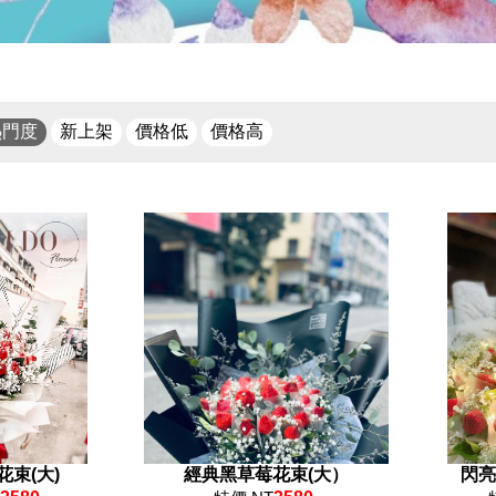
熱門度
新上架
價格低
價格高
束(大)
經典黑草莓花束(大）
閃亮