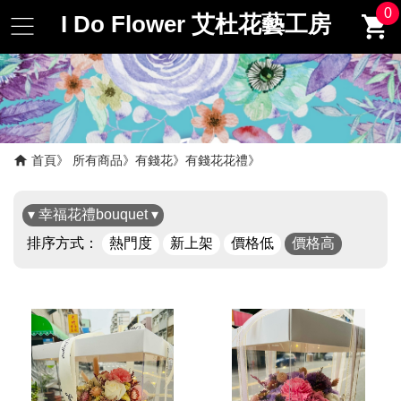
0
I Do Flower 艾杜花藝工房
首頁
所有商品
有錢花
有錢花花禮
▾ 幸福花禮bouquet ▾
排序方式：
熱門度
新上架
價格低
價格高