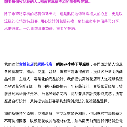
想要每個收到花的人...都會有幸福洋溢的感覺與光輝...
除了希望將幸福的感覺傳遞出去，也是貼切地傳達送禮人的心意，更是以
這樣的心情對待顧客...用心設計與包裝花禮，猶如生命中伴侶共同分享、
承擔彼此.....一起實踐那份摯愛、重要的誓約。
我們經營
實體花店
與
網路花店
，
網路24小時下單服務
，專門設計情人節及
各節慶花束、禮品、花籃、盆栽，還有主題婚禮佈置，提供客戶透明的商
品報價，主題式、客製化的商品設計。我們提供高雄花店專人送花服務暨
全省送花宅配到府，旗下的花藝師擁有十年花藝設計、會場佈置經驗，曾
服務於高雄情懷走私、台北等知名花店，商品兼具設計美學與質感，所有
產品自行設計，秉持提供給顧客最具創意與想法的花禮禮品選擇。
我們所堅持的原則：花禮新鮮、主花朵數顏色相同。但因季節市場短缺之
不可抗拒因素，以致配花或其他花材缺乏
，
如為兩天前預定我們將與您電