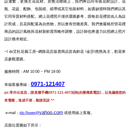
話連繫，更換主花花材。若無法聯絡上，我們將以同等值花材設計
。花
瓶、花盆、配飾、包裝紙、緞帶或其它包裝材料，如遇缺貨時我們將以其
它同等質材料搭配。
網上花禮照片僅供選購參考，因每款花禮皆由人為設
計而成，且花與配葉為自然物，所以會有些微差異。我們會嚴格控管花禮
商品的設計風格與花材新鮮度而略作調整，設計師也將盡力比照網上照片
設計務求相近。
~I do艾杜花藝工房~網路花店販賣商品皆為鮮花 \金莎\熊熊為主，歡迎來
店參觀選購。
服務時間：AM 10:00 ~ PM 19:00
0971-121407
幸福客服專線：
ps:常外出送花，請直撥手機0971-121-407洽詢(勿撥傳真電話)，以免漏接您的
來電喔，造成不便，敬請見諒 ^^
yahoo.com
e-mail：
ido.flower
@
或使用線上客服。
店面位置圖如下所示：