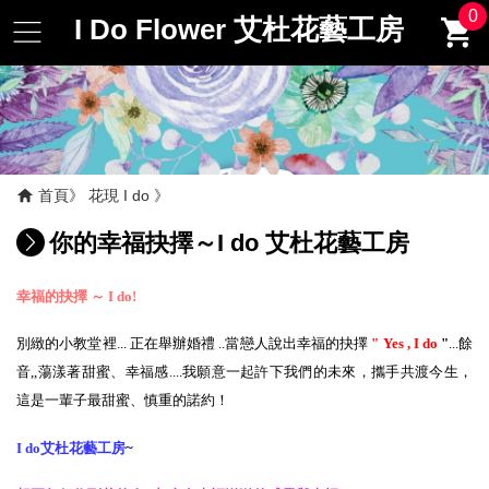
0
I Do Flower 艾杜花藝工房
首頁
花現 I do
你的幸福抉擇～I do 艾杜花藝工房
幸福的抉擇 ～ I do!
別緻的小教堂裡... 正在舉辦婚禮 ..當戀人說出幸福的抉擇
" Yes , I do
"
...餘
音,,蕩漾著甜蜜、幸福感
....我願意一起許下我們的未來，攜手共渡今生，
這是一輩子最甜蜜、慎重的諾約！
I do艾杜花藝工房
~