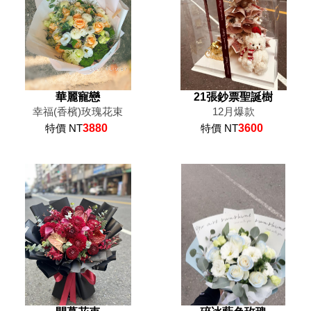
華麗寵戀
21張鈔票聖誕樹
幸福(香檳)玫瑰花束
12月爆款
特價 NT
3880
特價 NT
3600