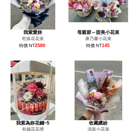
我紫愛妳
母親節～甜美小花束
乾燥花花束
康乃馨小花束
特價 NT
2580
特價 NT
145
我紫為妳花錢~5
收藏繽紛
有錢花花禮
清新小花束