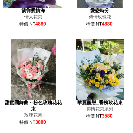
徜徉愛情海
愛戀時分
情人花束
傳情玫瑰花
特價 NT
4880
特價 NT
4880
甜蜜圓舞曲～粉色玫瑰花花
華麗寵戀_香檳玫花束
束
傳情花束系列
玫瑰花束
特價 NT
3580
特價 NT
3880