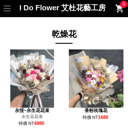
0
I Do Flower 艾杜花藝工房
乾燥花
永恆~永生花花束
香粉玫瑰花
永生花花束
特價 NT
1680
特價 NT
4880