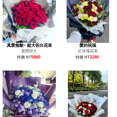
真愛無敵~ 超大告白花束
愛的祝福
寵戀伊人
紅玫瑰花束
特價 NT
5880
特價 NT
3280