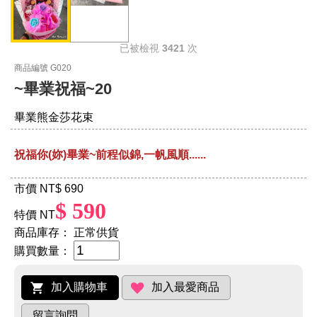
已被檢視
3421
次
商品編號 G020
~畢業祝福~20
畢業熊金莎花束
祝福你(妳)畢業~前程似錦,一帆風順......
市價 NT
$ 690
$ 590
特價 NT
商品庫存：
正常供貨
購買數量：