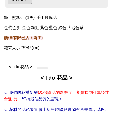
學士熊20cm(1隻). 手工玫瑰花
包裝色系: 金色.粉紅.紫色.藍色.綠色.大地色系
(數量有限已店面為主)
花束大小:75*45(cm)
< I do 花品 >
< I do 花品 >
☆
我們的花禮新鮮
(為保障花的新鮮度，
都是接到訂單後才
會進貨)
，堅持最佳品質的呈現！
☆ 花材的花色於電腦上所呈現略與實物有所差異，花瓶、