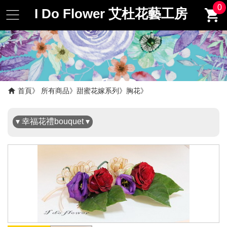
0
I Do Flower 艾杜花藝工房
✖
首頁
所有商品
甜蜜花嫁系列
胸花
▾ 幸福花禮bouquet ▾