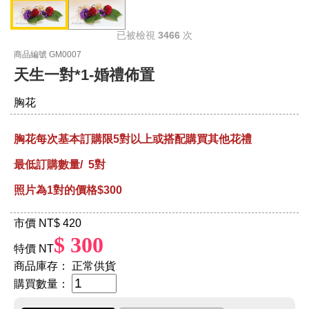
已被檢視
3466
次
商品編號 GM0007
天生一對*1-婚禮佈置
胸花
胸花每次基本訂購限5對以上或搭配購買其他花禮
最低訂購數量/ 5對
照片為1對的價格$300
市價 NT
$ 420
$ 300
特價 NT
商品庫存：
正常供貨
購買數量：