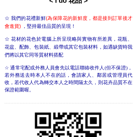
< I do 花品 >
☆
我們的花禮新鮮
(為保障花的新鮮度，
都是接到訂單後才
會進貨)
，堅持最佳品質的呈現！
☆ 花材的花色於電腦上所呈現略與實物有所差異，花瓶、
花盆、配飾、包裝紙、緞帶或其它包裝材料，如遇缺貨時我
們將以其它同等質材料搭配
☆
通常宅配或外務人員會先以電話聯絡收件人(但不保證)，
若外務送去時本人不在的話，會請家人、鄰居或管理員代
收，若代收人代為轉交本人之時間隔太久，則花卉品質不在
保證範圍喔。