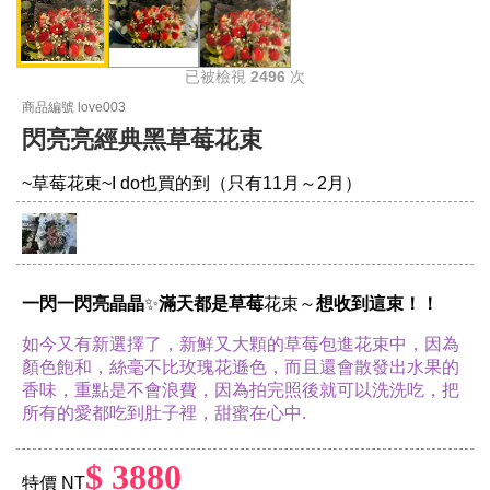
已被檢視
2496
次
商品編號 love003
閃亮亮經典黑草莓花束
~草莓花束~I do也買的到（只有11月～2月）
一閃一閃亮晶晶
✨
滿天都是草莓
花束～
想收到這束！！
如今又有新選擇了，新鮮又大顆的草莓包進花束中，因為
顏色飽和，絲毫不比玫瑰花遜色，而且還會散發出水果的
香味，重點是不會浪費，因為拍完照後就可以洗洗吃，把
所有的愛都吃到肚子裡，甜蜜在心中.
$ 3880
特價 NT